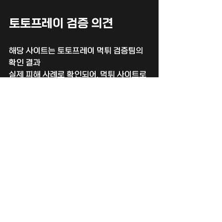
토토프레이 검증 의견
해당 사이트는 토토프레이 먹튀 검증팀의 
확인 결과 
실제 피해 사례로 확인되어, 먹튀 사이트로 
확정되었습니다.
현재 해당 도메인은 현재까지 운영중인것
으로 확인되었고, 
조만간 다른 사이트로 리뉴얼을 할 예정으
로 보여 각별한 주의가 필요합니다.
보증업체로 등록되지 않은 업체는 이용을 
피하시고, 
궁금한 점이나 추가 제보는 텔레그램 고객
센터를 이용해주세요.