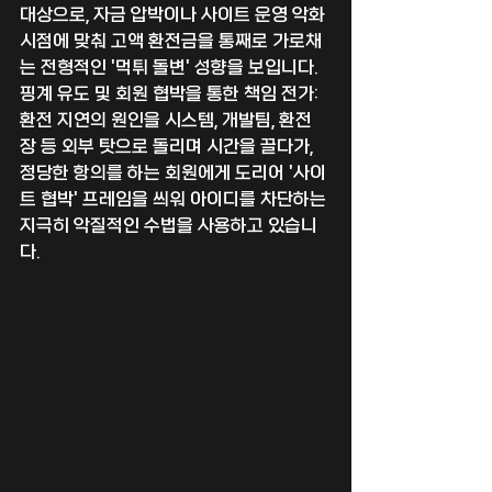
대상으로, 자금 압박이나 사이트 운영 악화 
시점에 맞춰 고액 환전금을 통째로 가로채
는 전형적인 '먹튀 돌변' 성향을 보입니다.
핑계 유도 및 회원 협박을 통한 책임 전가: 
환전 지연의 원인을 시스템, 개발팀, 환전
장 등 외부 탓으로 돌리며 시간을 끌다가, 
정당한 항의를 하는 회원에게 도리어 '사이
트 협박' 프레임을 씌워 아이디를 차단하는 
지극히 악질적인 수법을 사용하고 있습니
다.