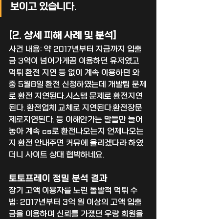
보이고 있습니다.
[2. 상세 피해 사례 및 분석]
사건 내용: 약 2017년부터 지금까지 입출
금 3억이 넘어가게끔 이용하던 유저였고 
먹튀 환전 지연 등 없이 계속 이용하던 와
중 5월8일 환전 신청하였는데 개발팀 문제
로 환전 지연된다.시스템 문제로 환전지연
된다. 환전업체 교체로 지연된다.환전장문
제로지연된다. 등 이해안가는 말들만 늘어
놓아 계속 cs로 환전나오는지 언제나오는
지 환전 안내주면 커뮤에 올리겠다라 하였
더니 사이트 상대 협박하네요.
토토프레이 정밀 분석 결과
장기 고액 이용자를 노린 돌발적 먹튀 수
법: 2017년부터 3억 원 이상의 고액 입출
금을 이용하며 신뢰를 가졌던 우량 회원을 