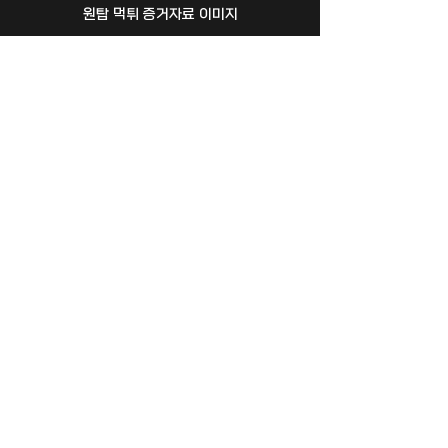
원탑 먹튀 증거자료 이미지
토토프레이 검증 의견
해당 사이트는 토토프레이 먹튀 검증팀의 
확인 결과 
실제 피해 사례로 확인되어, 먹튀 사이트로 
확정되었습니다.
현재 해당 도메인은 현재까지 운영중인것
으로 확인되었고, 
계속해서 먹튀피해가 일어날것으로 보여 
각별한 주의가 필요합니다.
보증업체로 등록되지 않은 업체는 이용을 
피하시고, 
궁금한 점이나 추가 제보는 텔레그램 고객