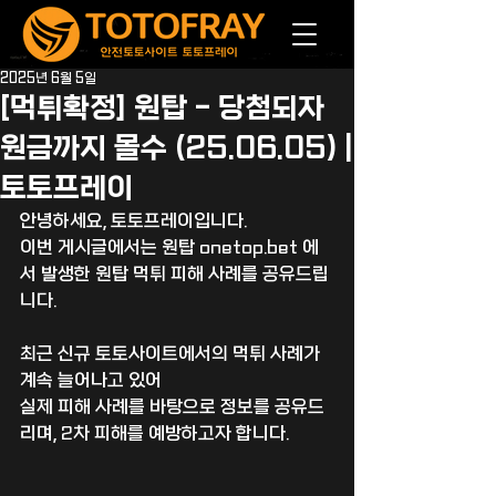
2025년 6월 5일
[먹튀확정] 원탑 - 당첨되자
원금까지 몰수 (25.06.05) |
토토프레이
안녕하세요, 토토프레이입니다.
이번 게시글에서는 원탑 onetop.bet 에
서 발생한 원탑 먹튀 피해 사례를 공유드립
니다.
최근 신규 토토사이트에서의 먹튀 사례가 
계속 늘어나고 있어 
실제 피해 사례를 바탕으로 정보를 공유드
리며, 2차 피해를 예방하고자 합니다.