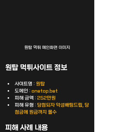
원탑 먹튀 메인화면 이미지
원탑 먹튀사이트 정보
사이트명 : 
원탑
도메인 : 
onetop.bet
피해 금액 : 
252만원
피해 유형 : 
당첨되자 악성배팅드립, 당
첨금에 원금까지 몰수
피해 사례 내용