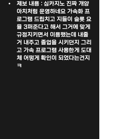
제보 내용 : 심카지노 진짜 개양
아치처럼 운영하네요 가속화 프
로그램 드립치고 지들이 슬롯 요
율 3퍼준다고 해서 그거에 맞게 
규정지키면서 이용했는데 내줄
거 내주고 졸업을 시키던지 그리
고 가속 프로그램 사용한게 도대
체 어떻게 확인이 되었다는건지 
ㅋ