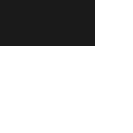
심카지노 먹튀 증거자료 사진
토토프레이에서 먹튀검증팀을 통해 심카지