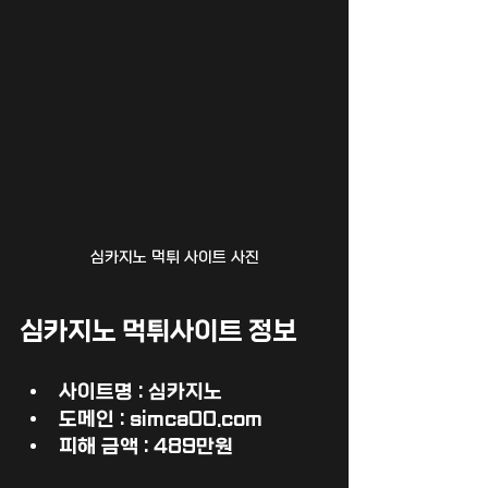
심카지노 먹튀 사이트 사진
심카지노 먹튀사이트 정보
사이트명 : 심카지노
도메인 : simca00.com
피해 금액 : 489만원