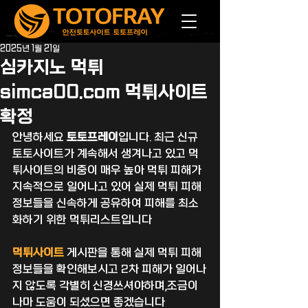
2025년 1월 21일
심카지노 먹튀
simca00.com 먹튀사이트
확정
안녕하세요
 토토프레이
입니다. 최근 신규 
토토사이트가 계속해서 생겨나고 있고 먹
튀사이트의 비중이 매우 높아 먹튀 피해가 
지속적으로 일어나고 있어 실제 먹튀 피해 
정보들을 신속하게 공유하여 피해를 최소
화하기 위한 먹튀리스트입니다
먹튀사이트
 게시판을 통해 실제 먹튀 피해 
정보들을 확인해보시고 2차 피해가 일어나
지 않도록 각별히 신경쓰셔야하며,조금이
나마 도움이 되셨으면 좋겠습니다