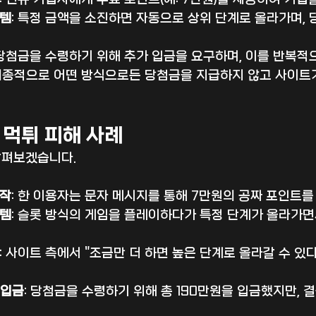
스템
: 특정 금액을 소진하면 자동으로 상위 단계로 올라가며, 
 당첨금을 수령하기 위해 추가 입금을 요구하며, 이를 반복적
 최종적으로 어떤 방식으로든 당첨금을 지급하지 않고 사이트
 먹튀 피해 사례
살펴보겠습니다.
시작
: 한 이용자는 문자 메시지를 통해 7만원의 공짜 포인트를
스템
: 슬롯 방식의 게임을 플레이하다가 특정 단계가 올라가면
: 사이트 측에서 "조금만 더 하면 높은 단계로 올라갈 수 있
 입금
: 당첨금을 수령하기 위해 총 190만원을 입금했지만, 결