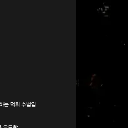
하는 먹튀 수법입
을 유도함.