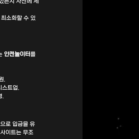
 있는지 사전에 체
 최소화할 수 있
 
안전놀이터
를 
원.
리스트업.
.
적으로 입금을 유
 사이트는 무조