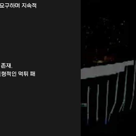
 요구하며 지속적
 존재.
전형적인 먹튀 패