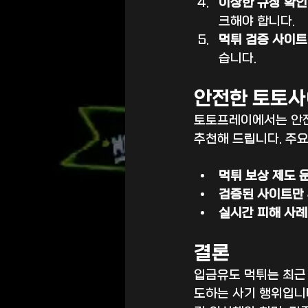
이상한 규정 확인
크해야 합니다.
먹튀 검증 사이트
습니다.
안전한 토토사
토토프레이에서는 안전
추천해 드립니다. 주요
먹튀 보상 제도 
검증된 사이트만
실시간 피해 사례
결론
입금유도 먹튀는 최근
도하는 사기 행위입니