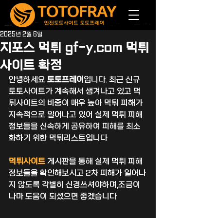
2025년 2월 6일
지포스 먹튀 gf-y.com 먹튀
사이트 확정
안녕하세요
 토토프레이
입니다. 최근 신규 
토토사이트가 계속해서 생겨나고 있고 먹
튀사이트의 비중이 매우 높아 먹튀 피해가 
지속적으로 일어나고 있어 실제 먹튀 피해 
정보들을 신속하게 공유하여 피해를 최소
화하기 위한 먹튀리스트입니다
먹튀사이트
 게시판을 통해 실제 먹튀 피해 
정보들을 확인해보시고 2차 피해가 일어나
지 않도록 각별히 신경쓰셔야하며,조금이
나마 도움이 되셨으면 좋겠습니다