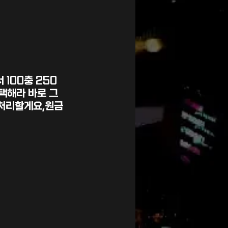
 100충 250
택해라 바로 그
수처리할게요,원금