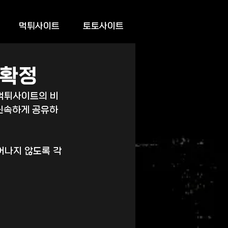
먹튀사이트
토토사이트
 확정
 먹튀사이트의 비
 신속하게 공유하
어나지 않도록 각