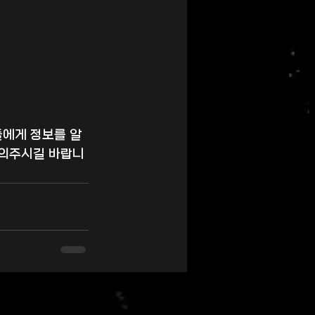
에게 정보를 알
문의주시길 바랍니