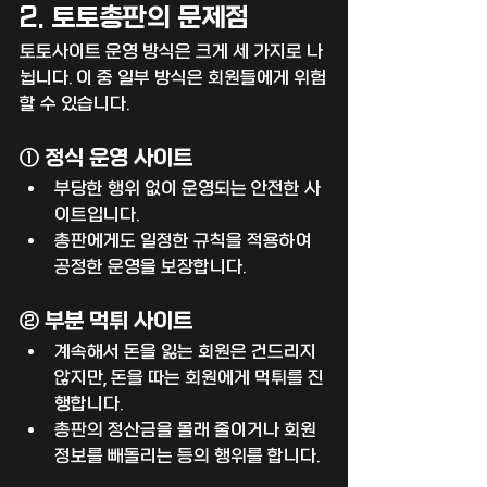
2. 토토총판의 문제점
토토사이트 운영 방식은 크게 세 가지로 나
뉩니다. 이 중 일부 방식은 회원들에게 위험
할 수 있습니다.
① 정식 운영 사이트
부당한 행위 없이 운영되는 안전한 사
이트입니다.
총판에게도 일정한 규칙을 적용하여 
공정한 운영을 보장합니다.
② 부분 먹튀 사이트
계속해서 돈을 잃는 회원은 건드리지 
않지만, 돈을 따는 회원에게 먹튀를 진
행합니다.
총판의 정산금을 몰래 줄이거나 회원 
정보를 빼돌리는 등의 행위를 합니다.