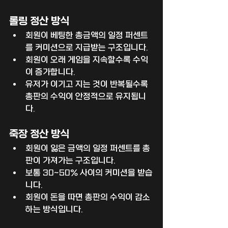
롤링 정산 방식
회원이 베팅한 총금액의 일정 퍼센트
를 커미션으로 지급받는 구조입니다.
회원이 오래 게임을 지속할수록 수익
이 증가합니다.
유저가 이기고 지는 것이 반복될수록 
총판의 수익이 안정적으로 유지됩니
다.
죽장 정산 방식
회원이 잃은 금액의 일정 퍼센트를 총
판이 가져가는 구조입니다.
보통 30~50% 사이의 커미션을 받습
니다.
회원이 돈을 따면 총판의 수익이 감소
하는 방식입니다.