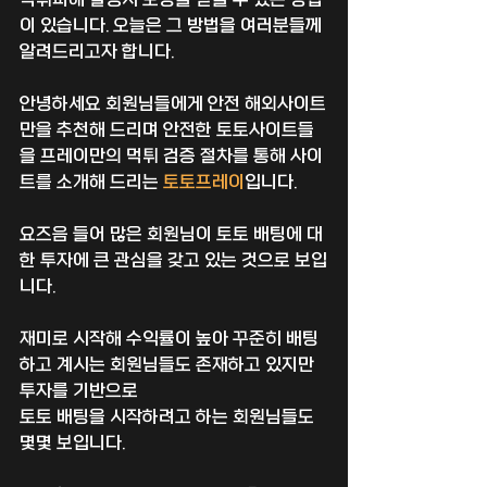
이 있습니다. 오늘은 그 방법을 여러분들께 
알려드리고자 합니다.
안녕하세요 회원님들에게 안전 해외사이트
만을 추천해 드리며 안전한 토토사이트들
을 프레이만의 먹튀 검증 절차를 통해 사이
트를 소개해 드리는 
토토프레이
입니다.
요즈음 들어 많은 회원님이 토토 배팅에 대
한 투자에 큰 관심을 갖고 있는 것으로 보입
니다.
재미로 시작해 수익률이 높아 꾸준히 배팅
하고 계시는 회원님들도 존재하고 있지만 
투자를 기반으로
토토 배팅을 시작하려고 하는 회원님들도 
몇몇 보입니다.