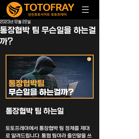
2023년 12월 22일
통장협박 팀 무슨일을 하는걸
까?
통장협박 팀 하는일
토토프레이에서 통장협박 팀 정체를 제대
로 알려드립니다.​ 통협 팀이라 줄인말을 쓰