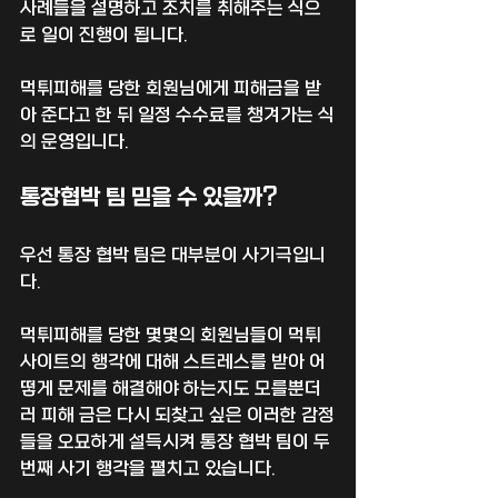
사례들을 설명하고 조치를 취해주는 식으
로 일이 진행이 됩니다.
먹튀피해를 당한 회원님에게 피해금을 받
아 준다고 한 뒤 일정 수수료를 챙겨가는 식
의 운영입니다.
통장협박 팀 믿을 수 있을까?
우선 통장 협박 팀은 대부분이 사기극입니
다.
먹튀피해를 당한 몇몇의 회원님들이 먹튀
사이트의 행각에 대해 스트레스를 받아 어
떻게 문제를 해결해야 하는지도 모를뿐더
러 피해 금은 다시 되찾고 싶은 이러한 감정
들을 오묘하게 설득시켜 통장 협박 팀이 두 
번째 사기 행각을 펼치고 있습니다.