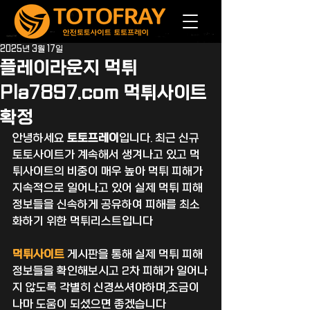
2025년 3월 17일
플레이라운지 먹튀
Pla7897.com 먹튀사이트
확정
안녕하세요 
토토프레이
입니다. 최근 신규 
토토사이트가 계속해서 생겨나고 있고 먹
튀사이트의 비중이 매우 높아 먹튀 피해가 
지속적으로 일어나고 있어 실제 먹튀 피해 
정보들을 신속하게 공유하여 피해를 최소
화하기 위한 먹튀리스트입니다
먹튀사이트
 게시판을 통해 실제 먹튀 피해 
정보들을 확인해보시고 2차 피해가 일어나
지 않도록 각별히 신경쓰셔야하며,조금이
나마 도움이 되셨으면 좋겠습니다