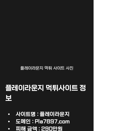
플레이라운지 먹튀 사이트 사진
플레이라운지 먹튀사이트 정
보
사이트명 : 플레이라운지
도메인 : Pla7897.com
피해 금액 : 290만원