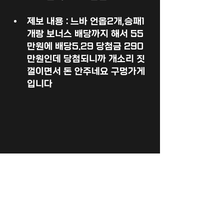
제보 내용 : 느바 언옵2개,승패1
개랑 보너스 배당까지 해서 55
만원에 배당5.29 당첨금 290
만원인데 당첨되니까 개소리 짓
껄이면서 돈 안주네요 구멍가게
입니다
플레이라운지 먹튀 증거자료 사진