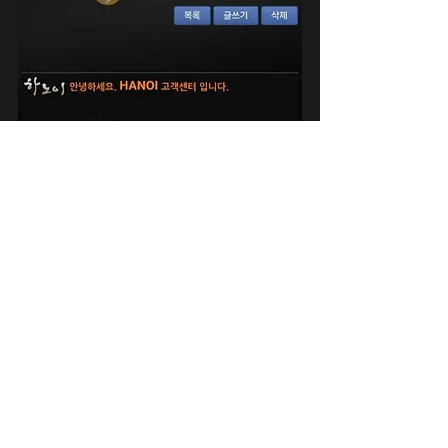
하노이 먹튀 증거자료 사진
토토프레이에서 먹튀검증팀을 통해 하노
이 먹튀 사이트를 검증을 완료하여 회원님
들에게 정보를 알려드리기 위한 글이며,해