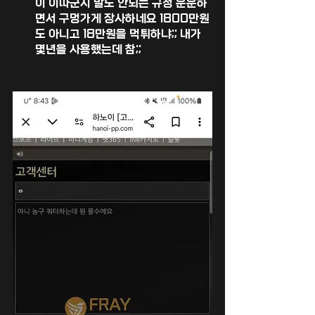
이 이따군지 말도 안되는 규정 운운하
면서 구멍가게 장사하네요 1800만원
도 아니고 18만원을 먹튀하냐;; 내가 
몇년을 사용했는데 참;;