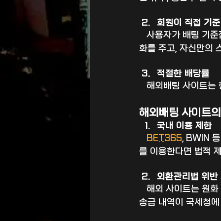
회원이 직접 기준
   사용자가 배팅 기준점을 설정할 수 있어 더욱 전략적인 접근이 가능합니다. 이는 당첨 확률에 변
화를 주고, 자신만의 
적절한 배당률
   해외배팅 사이트
해외배팅 사이트의
국내 이용 제한
BET365
, BWIN
를 이용한다면 법적 제
외환관리법 위반
   해외 사이트는 원화 서비스를 제공하지 않아 외환관리법 위반에 해당될 수 있습니다. 또한, 외화 
송금 내역이 국세청에