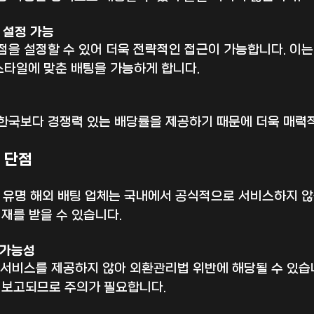
 설정 가능
스타일에 맞춘 배팅을 가능하게 합니다.
는 한국보다 경쟁력 있는 배당률을 제공하기 때문에 더욱 매력
 단점
 등 유명 해외 배팅 업체는 국내에서 공식적으로 서비스하지 않
재를 받을 수 있습니다.
 가능성
 보고되므로 주의가 필요합니다.