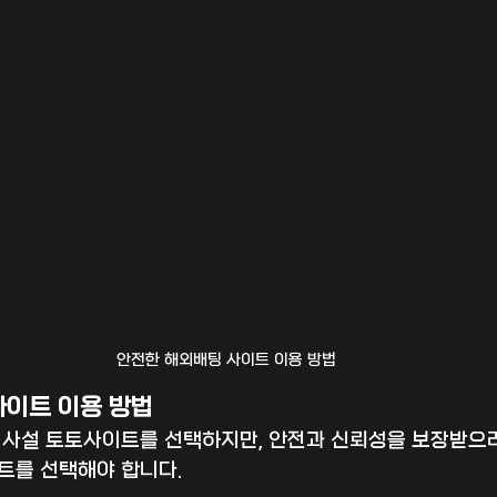
안전한 해외배팅 사이트 이용 방법
사이트 이용 방법
 사설 토토사이트를 선택하지만, 안전과 신뢰성을 보장받으려
를 선택해야 합니다.  