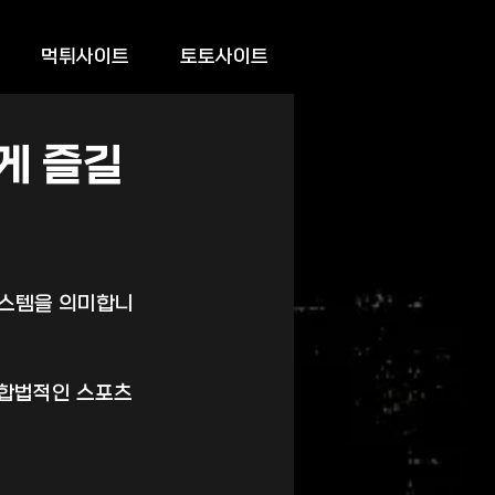
먹튀사이트
토토사이트
게 즐길
시스템을 의미합니
합법적인 스포츠 