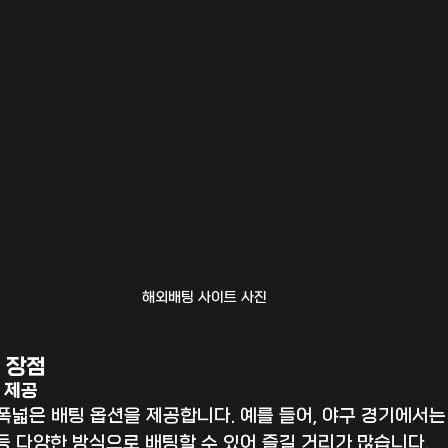
해외배팅 사이트 사진
 장점
 제공
 등 다양한 방식으로 배팅할 수 있어 즐길 거리가 많습니다.