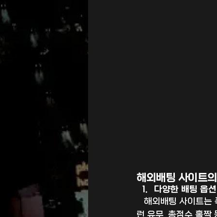
해외배팅 사이트의
다양한 배팅 옵션
   해외배팅 사이트는 폭넓은 배팅 옵션을 제공합니다. 예를 들어, 야구 경기에서는 특정 선수의 홈
런 유무, 총점수 홀짝