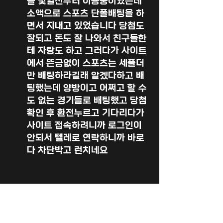
를 몇일전부터 이용중이였는데 
소액으로 스포츠 단폴배팅을 하
면서 지내고 있었습니다 당첨도 
잘되고 돈도 잘 나와서 친구들한
테 자랑도 하고 그러다가 사이트
에서 뜬금없이 스포츠는 세폴더
만 배팅하라길래 알겠다하고 배
팅했는데 양방이고 어쩌고 할 수
도 없는 경기들로 배팅했고 당첨 
확인 후 환전누르고 기다리다가 
사이트 접속하려니까 로그인이 
안되서 텔레로 연락하니까 바로 
다 차단박고 런치네요