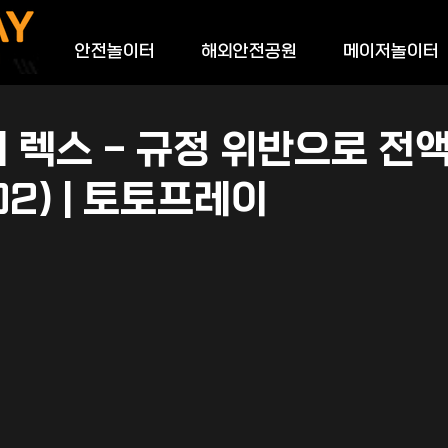
안전놀이터
해외안전공원
메이저놀이터
] 렉스 - 규정 위반으로 전
.02) | 토토프레이