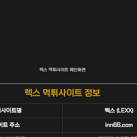
렉스 먹튀사이트 메인화면
렉스 먹튀사이트 정보
튀사이트명
렉스 (LEXX)
이트 주소
inn66.com