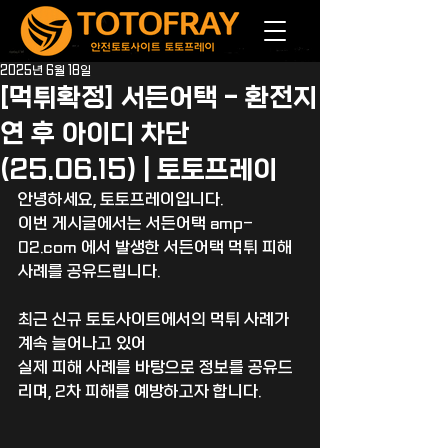
2025년 6월 18일
[먹튀확정] 서든어택 - 환전지
연 후 아이디 차단
(25.06.15) | 토토프레이
안녕하세요, 토토프레이입니다.
이번 게시글에서는 서든어택 amp-
02.com 에서 발생한 서든어택 먹튀 피해 
사례를 공유드립니다.
최근 신규 토토사이트에서의 먹튀 사례가 
계속 늘어나고 있어 
실제 피해 사례를 바탕으로 정보를 공유드
리며, 2차 피해를 예방하고자 합니다.