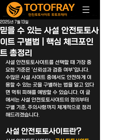
2025년 7월 13일
믿을 수 있는 사설 안전토토사
이트 구별법 | 핵심 체크포인
트 총정리
사설 안전토토사이트를 선택할 때 가장 중
요한 기준은 '신뢰성과 검증 여부'입니다. 
수많은 사설 사이트 중에서도 안전하게 이
용할 수 있는 곳을 구별하는 법을 알고 있다
면 먹튀 피해를 예방할 수 있습니다. 이 글
에서는 사설 안전토토사이트의 정의부터 
구별 기준, 주의사항까지 체계적으로 정리
해드리겠습니다.
사설 안전토토사이트
란?