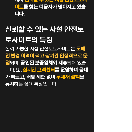
이트
를 찾는 이용자가 많아지고 있습
니다.
신뢰할 수 있는 사설 안전토
토사이트의 특징
신뢰 가능한 사설 안전토토사이트는 
도메
인 변경 이력이 적고 장기간 안정적으로 운
영
되며, 
공인된 보증업체와 제휴
되어 있습
니다. 또, 
실시간 고객센터
를 운영하며 응대
가 빠르고
, 
배팅 제한 없이 
무제재 정책
을 
유지
하는 점이 특징입니다.