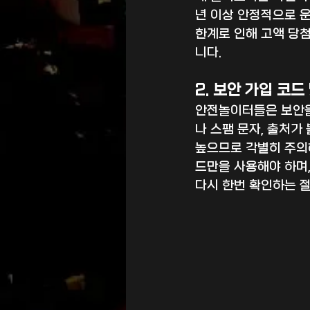
년 이상 안정적으로 운
한계로 인해 고액 당
니다.
2. 보안 가입 코드
안전놀이터들은 보안을
나 스팸 문자, 출처가
높으므로 각별히 주의해
드만을 사용해야 하며
다시 한번 확인하는 