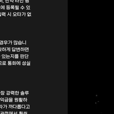
, 만약 타인 명
에 등록될 수 있
입력 시 오타가 없
 경우가 많습니
정확하게 답변하면 
가 있는지를 판단
므로 통화에 성실
가장 강력한 솔루
수익금을 원활하
절차가 까다롭다고 
 관점에서 훨씬 