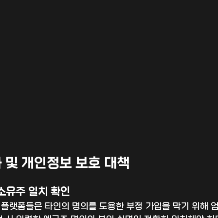
 및 개인정보 보호 대책
소유주 일치 확인
 플랫폼들은 타인의 명의를 도용한 부정 가입을 막기 위해 