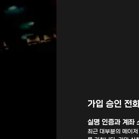
가입 승인 전화
실명 인증과 계좌 
최근 대부분의 메이저