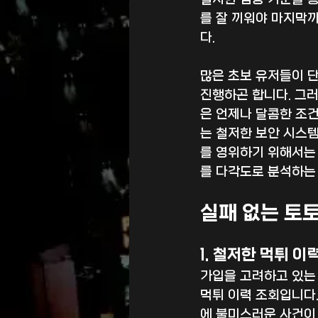
를 잘 끼워야 마지막까
다.
많은 초보 유저들이 
진행하곤 합니다. 그
은 언제나 달콤한 조
는 철저한 보안 시스
를 영위하기 위해서는 
를 다각도로 분석하는
실패 없는 토
1. 철저한 먹튀 이
가입을 고려하고 있는 
먹튀 이력 조회입니다.
에 불미스러운 사건이